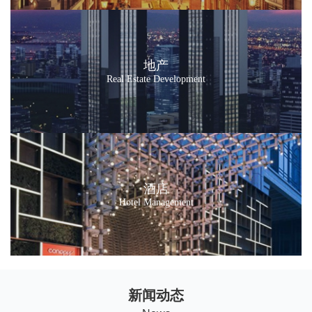
地产
Real Estate Development
酒店
Hotel Management
新闻动态